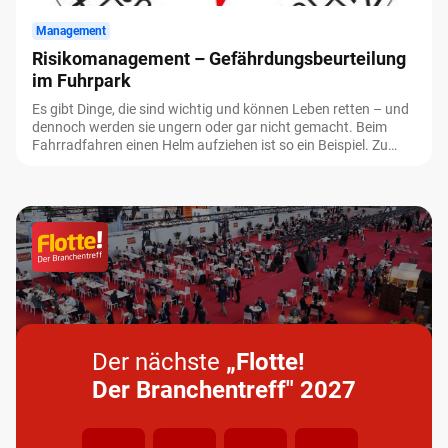
Management
Risikomanagement – Gefährdungsbeurteilung
im Fuhrpark
Es gibt Dinge, die sind wichtig und können Leben retten – und
dennoch werden sie ungern oder gar nicht gemacht. Beim
Fahrradfahren einen Helm aufziehen ist so ein Beispiel. Zu
einem professionellen Risikomanagement gehört eine
Gefährdungsbeurteilung. Sie hilft, die Zahl der Arbeitsunfälle
und arbeitsbedingten Erkrankungen zu verringern, ist ein
zentrales Instrument im Arbeitsschutz – und dennoch in vielen
Fuhrparks ein Fremdwort.
Der nächste
„Flotte!
Der Branchentreff" 2027