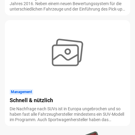
Jahres 2016. Neben einem neuen Bewertungssystem für die
unterschiedlichen Fahrzeuge und der Einführung des Pick-up-
Segments gab es so viele Testwagen wie noch nie. Zum ersten
Mal waren wir von Flottenmanagement als Businesspartner
der Firmenauto vor Ort im Europa-Park Rust.
Management
Schnell & nützlich
Die Nachfrage nach SUVs ist in Europa ungebrochen und so
haben fast alle Fahrzeughersteller mindestens ein SUV-Modell
im Programm. Auch Sportwagenhersteller haben das
Segment für sich entdeckt. Unlängst präsentierte Jaguar den
neuen F-Pace. Flottenmanagement konnte auf der Jaguar Art