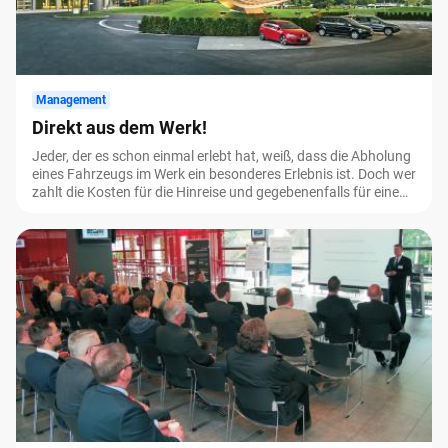
Management
Direkt aus dem Werk!
Jeder, der es schon einmal erlebt hat, weiß, dass die Abholung
eines Fahrzeugs im Werk ein besonderes Erlebnis ist. Doch wer
zahlt die Kosten für die Hinreise und gegebenenfalls für eine
Werksführung bei der Abholung eines Dienstfahrzeugs? Wird
das Ganze als Arbeits- oder Urlaubszeit verbucht?
Flottenmanagement beantwortet mithilfe von Experten diese
und einige weitere Fragen.