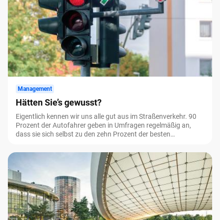
im Zentrum der Veranstaltung.
Management
Hätten Sie’s gewusst?
Eigentlich kennen wir uns alle gut aus im Straßenverkehr. 90
Prozent der Autofahrer geben in Umfragen regelmäßig an,
dass sie sich selbst zu den zehn Prozent der besten
Fahrzeuglenker zählen. Mathematisch ist das problematisch,
außerdem ändern sich gelegentlich Verkehrsregelungen und
die theoretische Prüfung ist ohnehin lange her. Die kleinen
Gemeinheiten im Verkehrsrecht beleuchten wir regelmäßig in
unserer Rubrik.