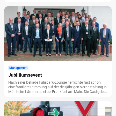
Pannendienstleisters oder der Versicherung gewährleistet
werden. Wir haben flottenrelevante Informationen
zusammengetragen.
Management
Jubiläumsevent
Nach einer Dekade Fuhrpark-Lounge herrschte fast schon
eine familiäre Stimmung auf der diesjährigen Veranstaltung in
Mühlheim-Lämmerspiel bei Frankfurt am Main. Die Gastgeber,
die Eurogarant AG, New Projects und Audatex AUTOonline,
hatten dafür gesorgt, dass sich die Gäste in vertrauter Runde
über die neuesten Entwicklungen in der Branche austauschen
konnten. Wie in jedem Jahr stand eine Vielzahl von
interessanten Vorträgen zu den unterschiedlichsten Themen