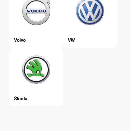
Volvo
VW
Škoda